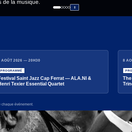
s de la musique.
Ⅱ
8 AOÛT 2026 — 20H30
8 AO
PROGRAMMÉ
PR
Festival Saint Jazz Cap Ferrat — ALA.NI &
The
Henri Texier Essential Quartet
Trin
l de chaque événement.