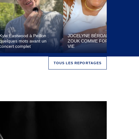
Kyle Eastwood à Peillon :
JOCELYNE BÉROARD, LE
A
quelques mots avant un
ZOUK COMME FORCE DE
f
concert complet
VIE
V
TOUS LES REPORTAGES