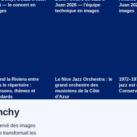
 — le concert en
Juan 2026 — l’équipe
Juan 202
ges
technique en images
images
d la Riviera entre
Le Nice Jazz Orchestra : le
1972–19
 le répertoire :
grand orchestre des
jazz est
nsons, thèmes et
musiciens de la Côte
Conserv
ndards
d’Azur
nchy
ervé des images
 transformait les