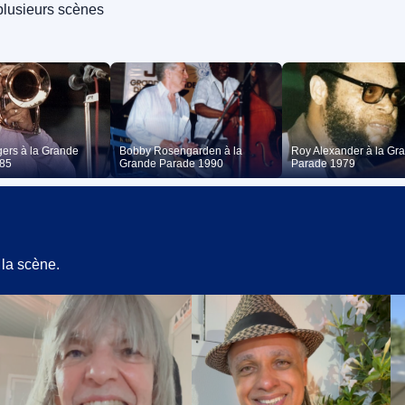
 plusieurs scènes
gers à la Grande
Bobby Rosengarden à la
Roy Alexander à la Gr
985
Grande Parade 1990
Parade 1979
 la scène.