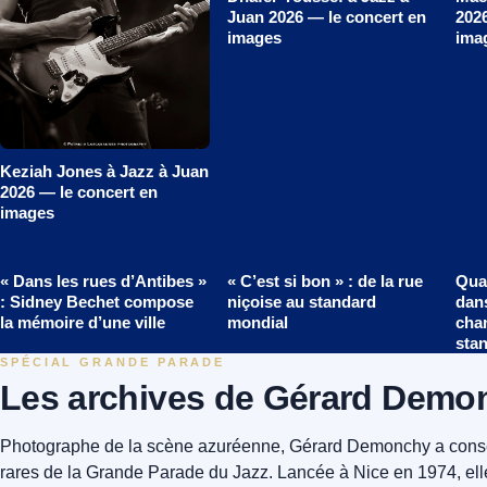
Juan 2026 — le concert en
2026
images
ima
Keziah Jones à Jazz à Juan
2026 — le concert en
images
« Dans les rues d’Antibes »
« C’est si bon » : de la rue
Quan
: Sidney Bechet compose
niçoise au standard
dans
la mémoire d’une ville
mondial
cha
sta
SPÉCIAL GRANDE PARADE
Les archives de Gérard Demo
Photographe de la scène azuréenne, Gérard Demonchy a cons
rares de la Grande Parade du Jazz. Lancée à Nice en 1974, elle