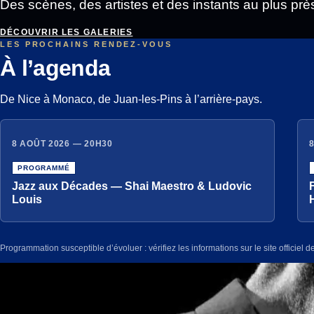
Des scènes, des artistes et des instants au plus prè
DÉCOUVRIR LES GALERIES
LES PROCHAINS RENDEZ-VOUS
À l’agenda
De Nice à Monaco, de Juan-les-Pins à l’arrière-pays.
8 AOÛT 2026 — 20H30
PROGRAMMÉ
Jazz aux Décades — Shai Maestro & Ludovic
Louis
Programmation susceptible d’évoluer : vérifiez les informations sur le site officie