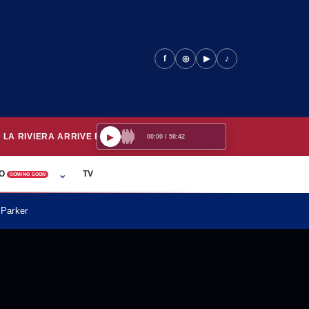
f
◎
▶
♪
▶
A ARRIVE BIENTÔT
00:00 / 58:42
ort
sous-menu Patrimoine
Ouvrir le sous-menu Radio
⌄
O
TV
COMING SOON
 Parker