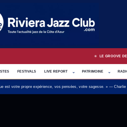
LE GROOVE DE LA RIVIER
eil
 sous-menu Agenda
Ouvrir le sous-menu Live rep
Ouvrir le 
⌄
⌄
ISTES
FESTIVALS
LIVE REPORT
PATRIMOINE
RADI
e est votre propre expérience, vos pensées, votre sagesse. » — Charlie